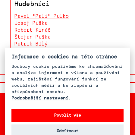
Hudebníci
Pavel "Pali" Pulko
Josef Puška
Robert Kináč
Štefan Puška
Patrik Bílý
Kevin Puška
Informace o cookies na této stránce
Soubory cookie používáme ke shromažďování
a analýze informací o výkonu a používání
webu, zajištění fungování funkcí ze
sociálních médií a ke zlepšení a
přizpůsobení obsahu.
Podrobnější nastavení
.
Povolit vše
S podporou Bader Philanthropies,
Inc.
Odmítnout