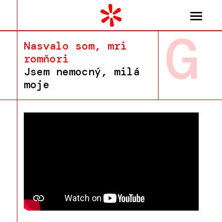
G
Nasvalo som, mri
romňori
Jsem nemocný, milá
moje