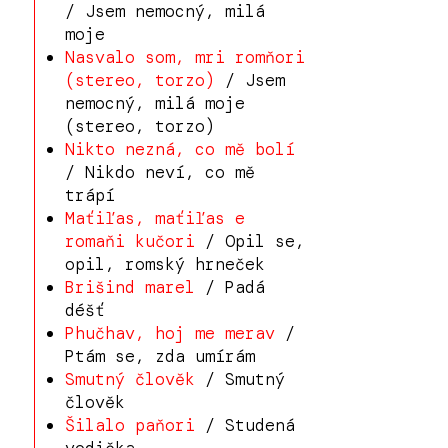
/ Jsem nemocný, milá
moje
Nasvalo som, mri romňori
(stereo, torzo)
/ Jsem
nemocný, milá moje
(stereo, torzo)
Nikto nezná, co mě bolí
/ Nikdo neví, co mě
trápí
Maťiľas, maťiľas e
romaňi kučori
/ Opil se,
opil, romský hrneček
Brišind marel
/ Padá
déšť
Phučhav, hoj me merav
/
Ptám se, zda umírám
Smutný člověk
/ Smutný
člověk
Šilalo paňori
/ Studená