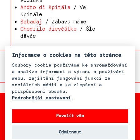
vodička
Andro di špitála
/ Ve
špitále
Šabadaj
/ Zábavu máme
Chodzilo dievčátko
/ Šlo
děvče
Informace o cookies na této stránce
Soubory cookie používáme ke shromažďování
a analýze informací o výkonu a používání
webu, zajištění fungování funkcí ze
sociálních médií a ke zlepšení a
přizpůsobení obsahu.
Podrobnější nastavení
.
Povolit vše
S podporou Bader Philanthropies,
Inc.
Odmítnout