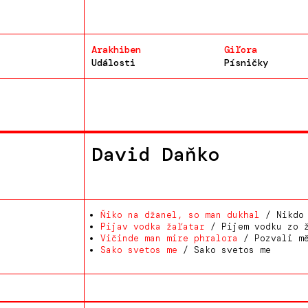
Arakhiben
Giľora
Události
Písničky
David Daňko
Ňiko na džanel, so man dukhal
/ Nikdo 
Pijav vodka žaľatar
/ Pijem vodku zo 
Vičinde man mire phralora
/ Pozvali mě
Sako svetos me
/ Sako svetos me