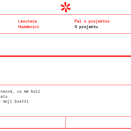
Lavutara
Pal o projektos
Hudebníci
O projektu
nezná, co mě bolí
žalu
 moji bratři