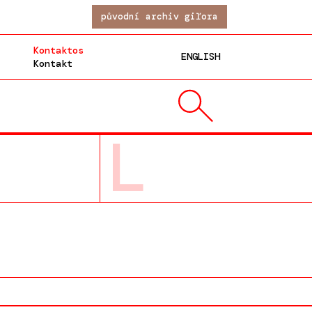
původní archiv giľora
Kontaktos
ENGLISH
Kontakt
L