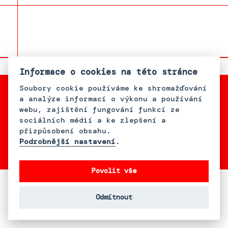
Informace o cookies na této stránce
Soubory cookie používáme ke shromažďování
a analýze informací o výkonu a používání
webu, zajištění fungování funkcí ze
sociálních médií a ke zlepšení a
With support from Bader
přizpůsobení obsahu.
Philanthropies, Inc.
Podrobnější nastavení
.
Povolit vše
Odmítnout