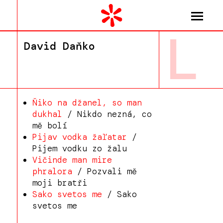
L
David Daňko
Ňiko na džanel, so man
dukhal
/ Nikdo nezná, co
mě bolí
Pijav vodka žaľatar
/
Pijem vodku zo žalu
Vičinde man mire
phralora
/ Pozvali mě
moji bratři
Sako svetos me
/ Sako
svetos me