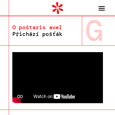
G
O poštaris avel
Přichází pošťák