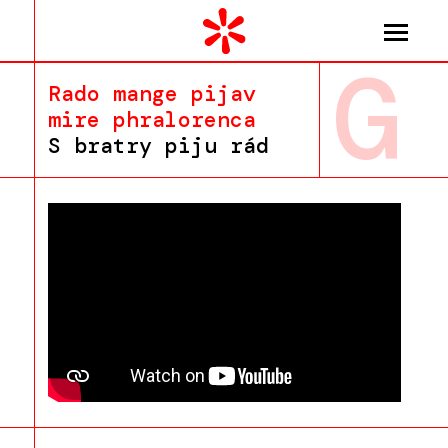
G
Rado mange pijav
mire phralorenca
S bratry piju rád