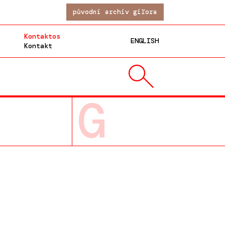
původní archiv giľora
Kontaktos
ENGLISH
Kontakt
G