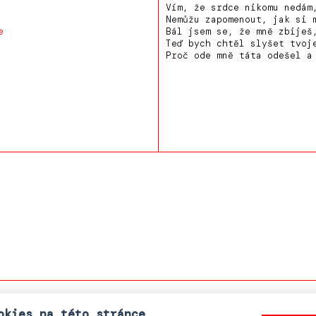
Vím, že srdce nikomu nedám
Nemůžu zapomenout, jak si 
e
Bál jsem se, že mně zbiješ
Teď bych chtěl slyšet tvoj
Proč ode mně táta odešel a
okies na této stránce