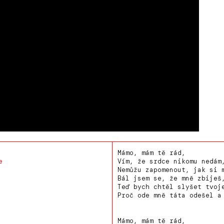
Mámo, mám tě rád,
e
Vím, že srdce nikomu nedám
Nemůžu zapomenout, jak si 
Bál jsem se, že mně zbiješ
Teď bych chtěl slyšet tvoj
Proč ode mně táta odešel a
Mámo, mám tě rád,