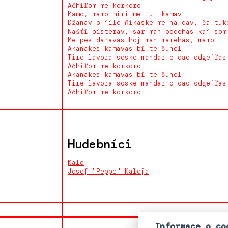
Ačhiľom me korkoro
Mamo, mamo miri me tut kamav
Džanav o jilo ňikaske me na dav, ča tuk
Našťi bisterav, sar man oddehas kaj som
Me pes daravas hoj man marehas, mamo
Akanakes kamavas bi te šunel
Tire lavora soske mandar o dad odgejľas
Ačhiľom me korkoro
Akanakes kamavas bi te šunel
Tire lavora soske mandar o dad odgejľas
Ačhiľom me korkoro
Hudebníci
Kalo
Josef "Peppe" Kaleja
Informace o co