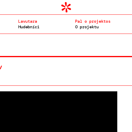
Lavutara
Pal o projektos
Hudebníci
O projektu
v