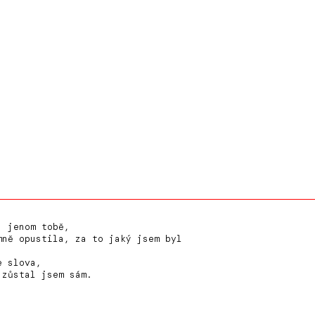
, jenom tobě,
mně opustila, za to jaký jsem byl
,
e slova,
 zůstal jsem sám.