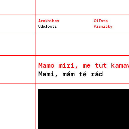
Arakhiben
Giľora
Události
Písničky
Mamo miri, me tut kama
Mami, mám tě rád