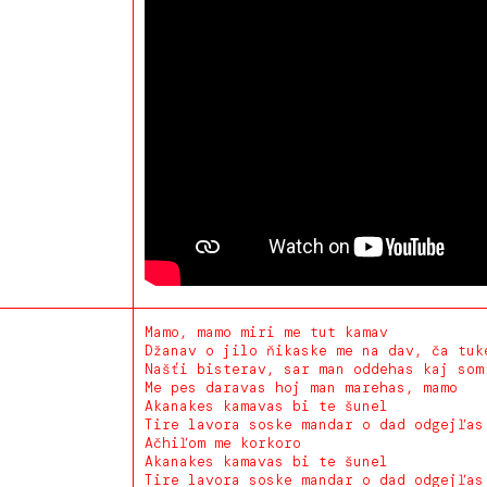
Mamo, mamo miri me tut kamav
Džanav o jilo ňikaske me na dav, ča tuk
Našťi bisterav, sar man oddehas kaj som
Me pes daravas hoj man marehas, mamo
Akanakes kamavas bi te šunel
Tire lavora soske mandar o dad odgejľas
Ačhiľom me korkoro
Akanakes kamavas bi te šunel
Tire lavora soske mandar o dad odgejľas