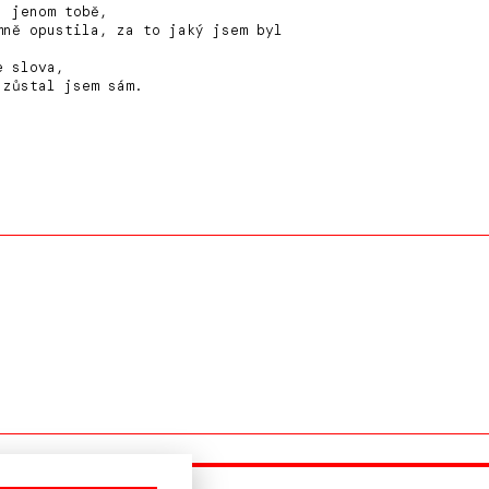
, jenom tobě,
mně opustila, za to jaký jsem byl
,
e slova,
 zůstal jsem sám.