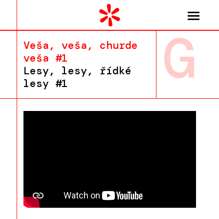
G
Veša, veša, churde
veša #1
Lesy, lesy, řídké
lesy #1