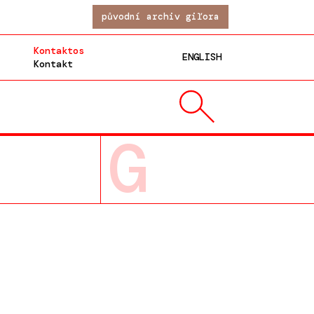
původní archiv giľora
Kontaktos
ENGLISH
Kontakt
G