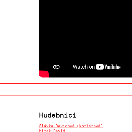
Hudebníci
Slávka Davidová (Kotlárová)
Mirek David