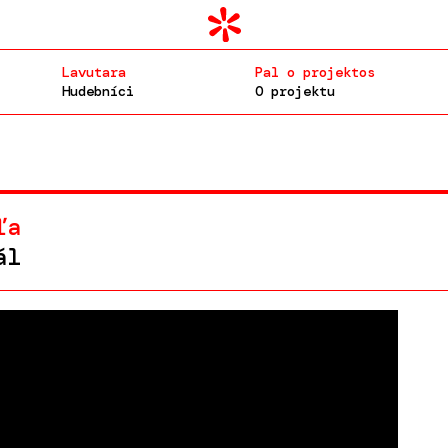
Lavutara
Pal o projektos
Hudebníci
O projektu
ľa
ál