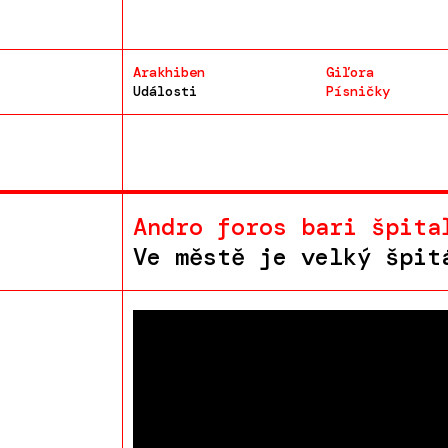
Arakhiben
Giľora
Události
Písničky
Andro foros bari špita
Ve městě je velký špit