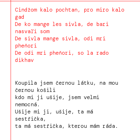
Cindžom kalo pochtan, pro miro kalo
gad
De ko mange les sivla, de bari
nasvaľi som
De sivla mange sivla, odi mri
pheňori
De odi mri pheňori, so la rado
dikhav
Koupila jsem černou látku, na mou
černou košili
kdo mi ji ušije, jsem velmi
nemocná.
Ušije mi ji, ušije, ta má
sestřička,
ta má sestřička, kterou mám ráda.