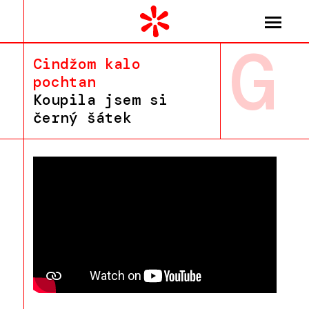
G
Cindžom kalo
pochtan
Koupila jsem si
černý šátek