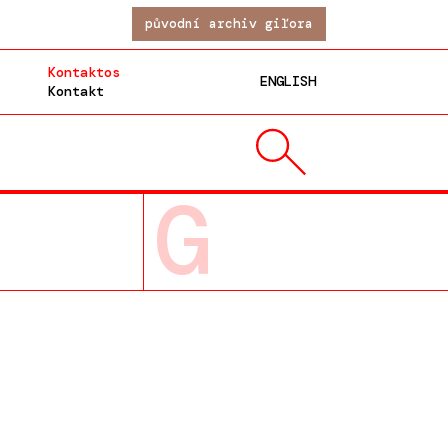
původní archiv giľora
Kontaktos
ENGLISH
Kontakt
G