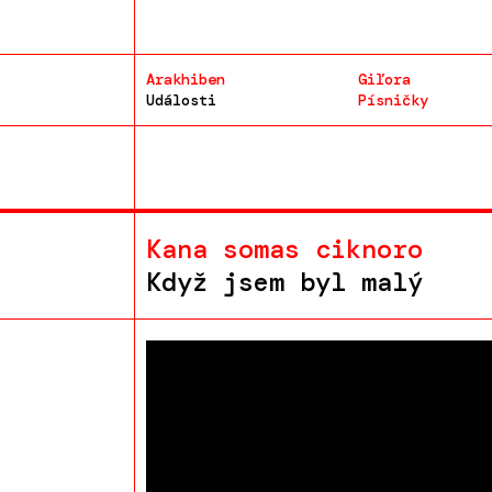
Arakhiben
Giľora
Události
Písničky
Kana somas ciknoro
Když jsem byl malý