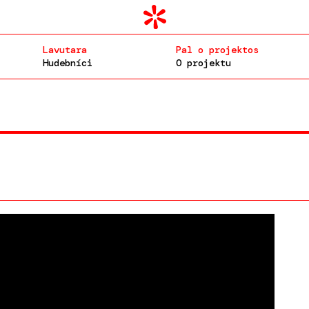
Lavutara
Pal o projektos
Hudebníci
O projektu