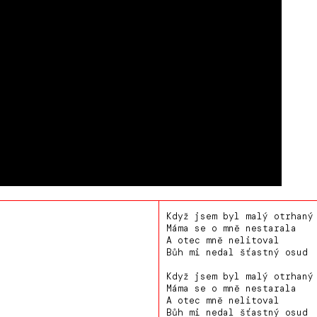
Když jsem byl malý otrhaný
Máma se o mně nestarala
A otec mně nelitoval
Bůh mi nedal šťastný osud
Když jsem byl malý otrhaný
Máma se o mně nestarala
A otec mně nelitoval
Bůh mi nedal šťastný osud