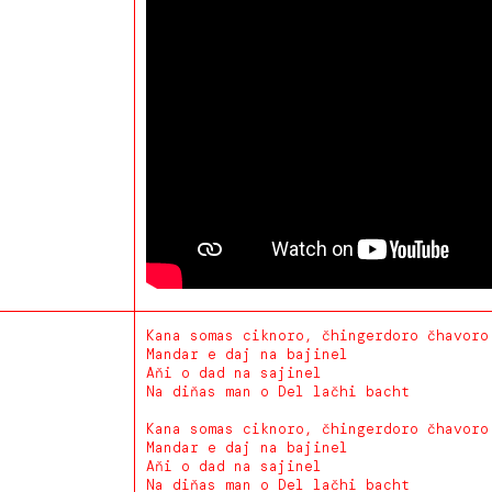
Kana somas ciknoro, čhingerdoro čhavoro
Mandar e daj na bajinel
Aňi o dad na sajinel
Na diňas man o Del lačhi bacht
Kana somas ciknoro, čhingerdoro čhavoro
Mandar e daj na bajinel
Aňi o dad na sajinel
Na diňas man o Del lačhi bacht