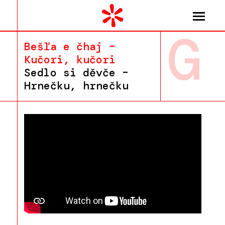
G
Bešľa e čhaj –
Kučori, kučori
Sedlo si děvče –
Hrnečku, hrnečku