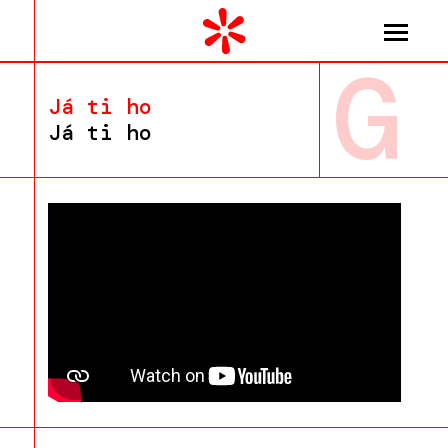
G
Já ti ho
Já ti ho