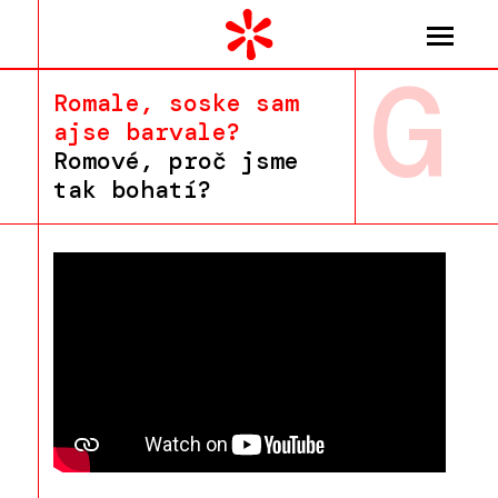
G
Romale, soske sam
ajse barvale?
Romové, proč jsme
tak bohatí?