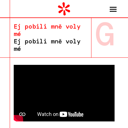
G
Ej pobili mně voly
mé
Ej pobili mně voly
mé