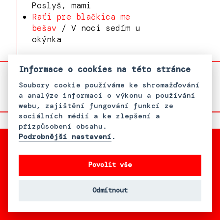
Poslyš, mami
Raťi pre blačkica me
bešav
/ V noci sedím u
okýnka
Informace o cookies na této stránce
Soubory cookie používáme ke shromažďování
a analýze informací o výkonu a používání
webu, zajištění fungování funkcí ze
sociálních médií a ke zlepšení a
přizpůsobení obsahu.
Podrobnější nastavení
.
Povolit vše
S podporou Bader Philanthropies,
Inc.
Odmítnout