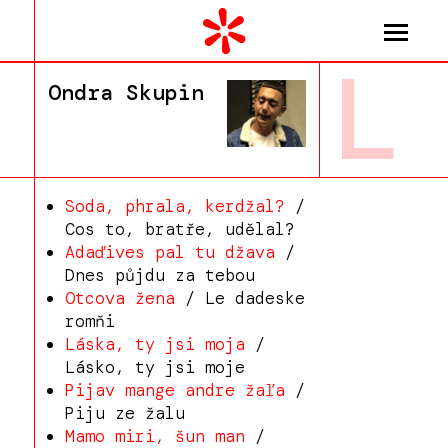
L
Ondra Skupin
Soda, phrala, kerdžal?
/
Cos to, bratře, udělal?
Adaďives pal tu džava
/
Dnes půjdu za tebou
Otcova žena
/ Le dadeske
romňi
Láska, ty jsi moja
/
Lásko, ty jsi moje
Pijav mange andre žaľa
/
Piju ze žalu
Mamo miri, šun man
/