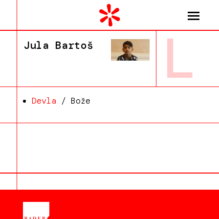
L
Jula Bartoš
Devla
/ Bože