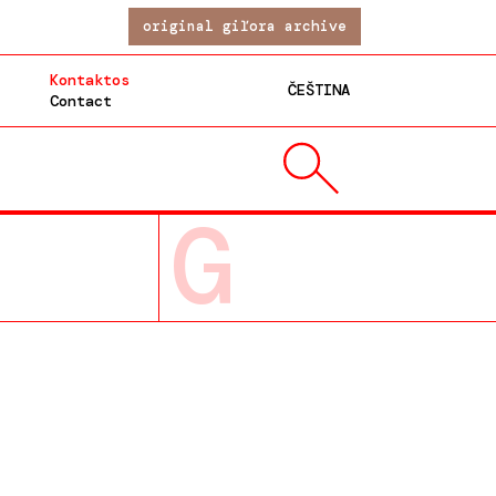
original giľora archive
Kontaktos
ČEŠTINA
Contact
G