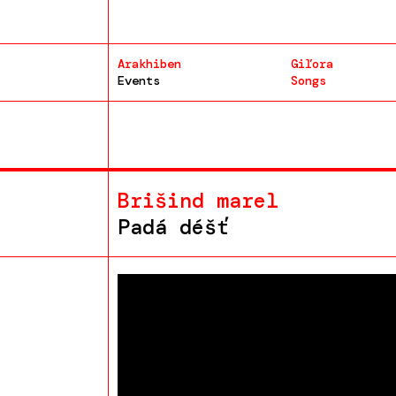
Arakhiben
Giľora
Events
Songs
Brišind marel
Padá déšť