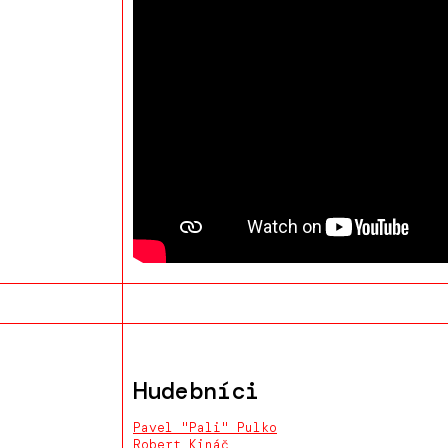
Hudebníci
Pavel "Pali" Pulko
Robert Kináč