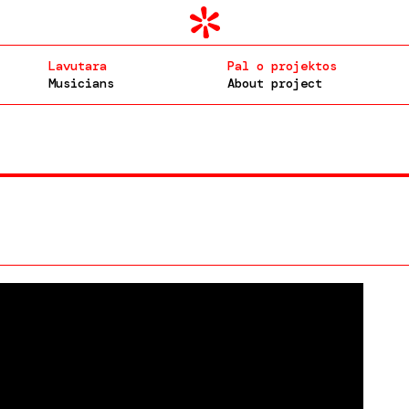
Lavutara
Pal o projektos
Musicians
About project