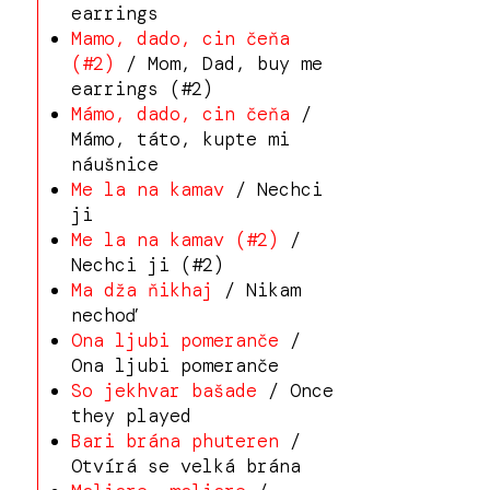
earrings
Mamo, dado, cin čeňa
(#2)
/ Mom, Dad, buy me
earrings (#2)
Mámo, dado, cin čeňa
/
Mámo, táto, kupte mi
náušnice
Me la na kamav
/ Nechci
ji
Me la na kamav (#2)
/
Nechci ji (#2)
Ma dža ňikhaj
/ Nikam
nechoď
Ona ljubi pomeranče
/
Ona ljubi pomeranče
So jekhvar bašade
/ Once
they played
Bari brána phuteren
/
Otvírá se velká brána