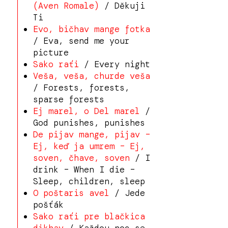
(Aven Romale)
/ Děkuji
Ti
Evo, bičhav mange fotka
/ Eva, send me your
picture
Sako raťi
/ Every night
Veša, veša, churde veša
/ Forests, forests,
sparse forests
Ej marel, o Del marel
/
God punishes, punishes
De pijav mange, pijav –
Ej, keď ja umrem – Ej,
soven, čhave, soven
/ I
drink – When I die –
Sleep, children, sleep
O poštaris avel
/ Jede
pošťák
Sako raťi pre blačkica