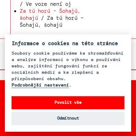
/ Ve voze není oj
Za tú horú – Šohajú,
šohajú
/ Za tú horú –
Šohajú, šohajú
Informace o cookies na této stránce
Soubory cookie používáme ke shromažďování
a analýze informací o výkonu a používání
webu, zajištění fungování funkcí ze
sociálních médií a ke zlepšení a
přizpůsobení obsahu.
Podrobnější nastavení
.
Povolit vše
With support from Bader
Philanthropies, Inc.
Odmítnout