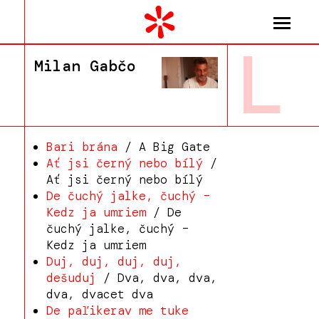
L
Milan Gabčo
Bari brána
/ A Big Gate
Ať jsi černý nebo bílý
/
Ať jsi černý nebo bílý
De čuchý jalke, čuchý –
Kedz ja umriem
/ De
čuchý jalke, čuchý –
Kedz ja umriem
Duj, duj, duj, duj,
dešuduj
/ Dva, dva, dva,
dva, dvacet dva
De paľikerav me tuke