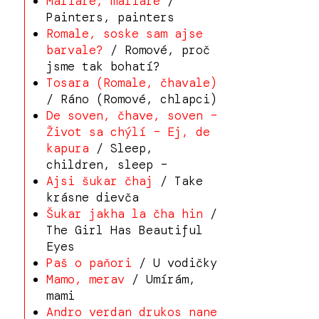
Maliare, maliare
/
Painters, painters
Romale, soske sam ajse
barvale?
/ Romové, proč
jsme tak bohatí?
Tosara (Romale, čhavale)
/ Ráno (Romové, chlapci)
De soven, čhave, soven –
Život sa chýlí – Ej, de
kapura
/ Sleep,
children, sleep –
Ajsi šukar čhaj
/ Take
krásne dievča
Šukar jakha la čha hin
/
The Girl Has Beautiful
Eyes
Paš o paňori
/ U vodičky
Mamo, merav
/ Umírám,
mami
Andro verdan drukos nane