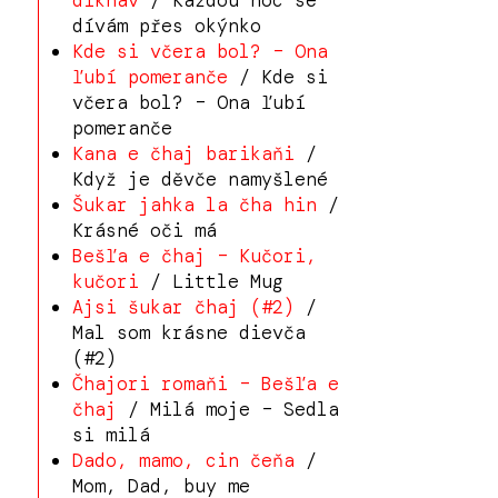
dikhav
/ Každou noc se
dívám přes okýnko
Kde si včera bol? – Ona
ľubí pomeranče
/ Kde si
včera bol? – Ona ľubí
pomeranče
Kana e čhaj barikaňi
/
Když je děvče namyšlené
Šukar jahka la čha hin
/
Krásné oči má
Bešľa e čhaj – Kučori,
kučori
/ Little Mug
Ajsi šukar čhaj (#2)
/
Mal som krásne dievča
(#2)
Čhajori romaňi – Bešľa e
čhaj
/ Milá moje – Sedla
si milá
Dado, mamo, cin čeňa
/
Mom, Dad, buy me