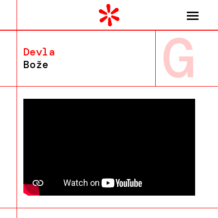
G
Devla
Bože